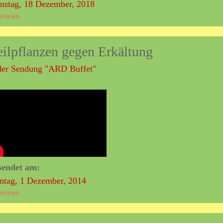
nstag, 18 Dezember, 2018
erlesen
ü
b
e
ilpflanzen gegen Erkältung
r
T
der Sendung "ARD Buffet"
V
-
A
u
f
t
r
i
t
t
sendet am:
e
tag, 1 Dezember, 2014
a
erlesen
ü
l
b
s
e
A