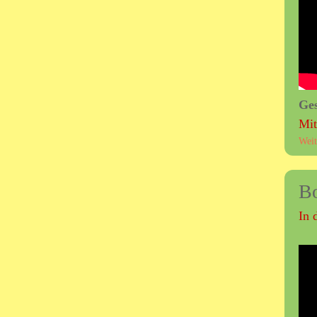
Ge
Mit
Weit
Bo
In 