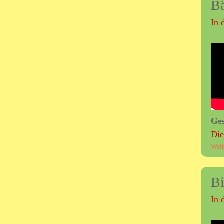
Bä
In 
Ge
Die
Weit
Bi
In 