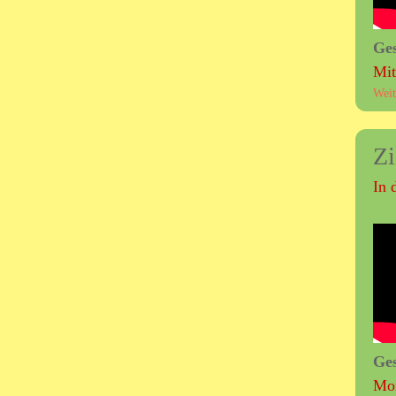
Ge
Mit
Weit
Zi
In 
Ge
Mon