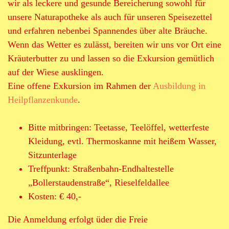
wir als leckere und gesunde Bereicherung sowohl für
i
unsere Naturapotheke als auch für unseren Speisezettel
e
und erfahren nebenbei Spannendes über alte Bräuche.
Wenn das Wetter es zulässt, bereiten wir uns vor Ort eine
b
Kräuterbutter zu und lassen so die Exkursion gemütlich
auf der Wiese ausklingen.
i
Eine offene Exkursion im Rahmen der
Ausbildung in
c
Heilpflanzenkunde
.
h
Bitte mitbringen: Teetasse, Teelöffel, wetterfeste
Kleidung, evtl. Thermoskanne mit heißem Wasser,
Sitzunterlage
Treffpunkt: Straßenbahn-Endhaltestelle
„Bollerstaudenstraße“, Rieselfeldallee
Kosten: € 40,-
Die Anmeldung erfolgt üder die Freie