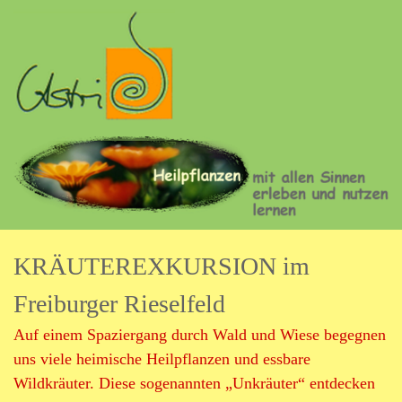
Direkt
zum
Inhalt
A
s
t
KRÄUTEREXKURSION im
r
Freiburger Rieselfeld
i
Auf einem Spaziergang durch Wald und Wiese begegnen
d
uns viele heimische Heilpflanzen und essbare
F
Wildkräuter. Diese sogenannten „Unkräuter“ entdecken