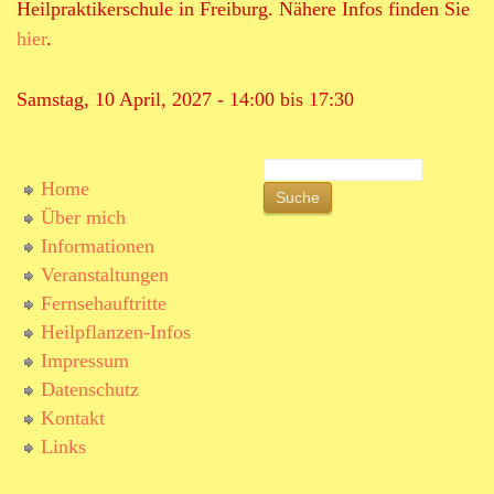
Heilpraktikerschule in Freiburg. Nähere Infos finden Sie
hier
.
Samstag, 10 April, 2027 -
14:00
bis
17:30
S
Home
S
u
Über mich
c
u
h
Informationen
e
c
Veranstaltungen
Fernsehauftritte
h
Heilpflanzen-Infos
f
Impressum
o
Datenschutz
r
Kontakt
Links
m
u